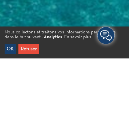
Nous collectons et traitons vos informations personnelles
dans le but suivant :
Analytics
.
En savoir plus...
OK
Refuser
Accueil
/
Ammoudi
C’est une plage organisée à Agios Nikolaos aux eaux
claires. Très bel endroit avec plusieurs cafés et
restaurants autour. La plage est une destination
populaire pour les véliplanchistes et est le point de
rencontre des nageurs d’hiver d’Agios Nikolaos.