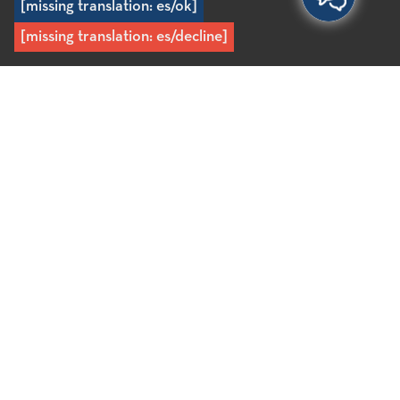
[missing translation: es/ok]
[missing translation: es/decline]
Inicio
/
Experiencias
/
Cultura
/
Museos y sitios de interés
turístico
/
Museo Arqueológico de Agios Nikolaos
Museo Arqueológico de
Agios Nikolaos
El Museo Arqueológico de Agios Nikolaos,
inaugurado en 1969, es uno de los museos más
importantes de Creta. Alberga importantes
colecciones de hallazgos arqueológicos de toda la
parte oriental de Creta, una región que se extiende
desde Malia hasta el remoto pueblo de Zakros.