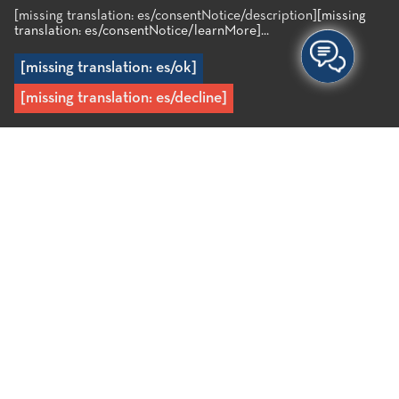
[missing translation: es/consentNotice/description]
[missing
translation: es/consentNotice/learnMore]...
[missing translation: es/ok]
Elija su experiencia
[missing translation: es/decline]
SENDERISMO Y CICLISMO
WINDSURF – SUP
NAVEGACIÓN A VELA
ESCALADA
BUCEO Y KAYAK DE MAR
Inicio
/
Experiencias
/
Actividades
/
Windsurf – Sup