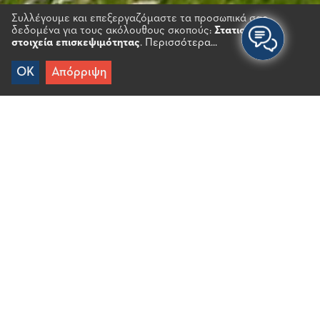
Συλλέγουμε και επεξεργαζόμαστε τα προσωπικά σας
δεδομένα για τους ακόλουθους σκοπούς:
Στατιστικά
στοιχεία επισκεψιμότητας
.
Περισσότερα...
OK
Απόρριψη
Αρχικη
/
Προορισμοί
/
Ενδοχώρα
/
Άγιος Αντώνιος
Έδρα πρώην κοινότητος που περιελάμβανε τους
οικισμούς Αγόροι, Κουνάλι, Τσαμπί, Φραθιάς, Άγιος
Αντώνιος, Ανώγεια και Αμυγδαλόλακος. Πρόκειται
για μικρά παραδοσιακά χωριό με ενδιαφέρουσα
λαϊκή αρχιτεκτονική, κτισμένα παράλληλα με τη
βορειοδυτική ακτογραμμή του Απάνω (Βόρειου)
Μιραμπέλλου. Οι κάτοικοι ασχολούνται με τη
γεωργία και κτηνοτροφία.