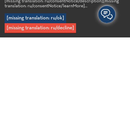
[missing translation: ru/consentNotice/description]
[missing
translation: ru/consentNotice/learnMore]...
[missing translation: ru/ok]
[missing translation: ru/decline]
Главная
/
Гавань
Гавань
В летние месяцы в гавани Айос-Николаоса причаливают
яхты из разных стран мира. Она находится в центре
города, в восточной части Крита, всего лишь в 64 км от
Международного аэропорта Ираклиона.
При суммарной вместительности на 255 стояночных