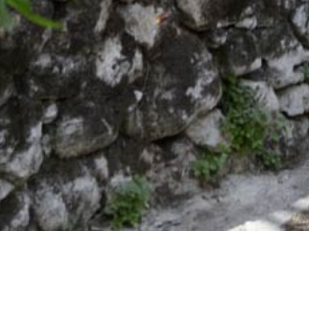
Главная
/
Впечатления
/
Культура
/
Музеи