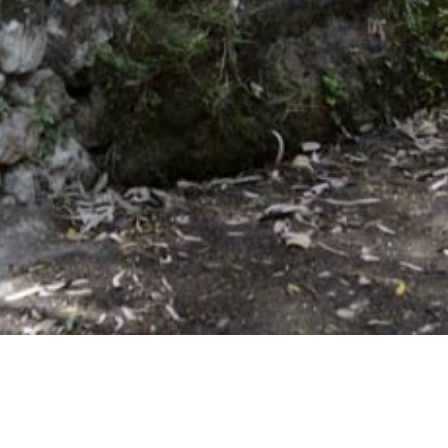
 и достопримечательности
/
Фонтаны в Критсе