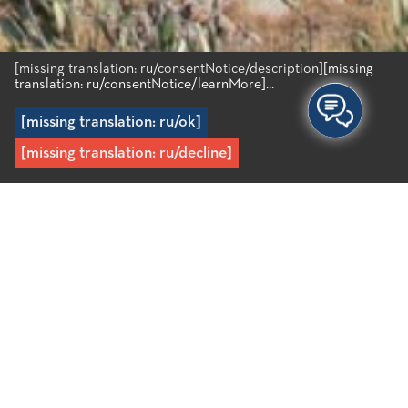
[missing translation: ru/consentNotice/description]
[missing
translation: ru/consentNotice/learnMore]...
[missing translation: ru/ok]
[missing translation: ru/decline]
Главная
/
Регионы
/
Районы материка
/
Кариди
Кариди
Поселок Кариди в 800 метрах от деревни Дорьес – это
традиционный горный животноводческий поселок.
Вблизи поселка можно увидеть старинные кошары и