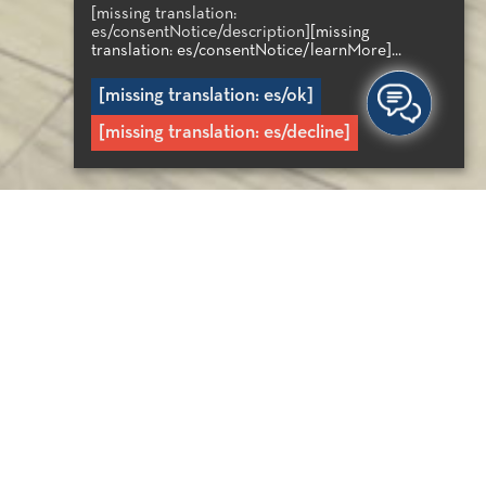
[missing translation:
es/consentNotice/description]
[missing
translation: es/consentNotice/learnMore]...
[missing translation: es/ok]
[missing translation: es/decline]
FORMACIÓN ÚTIL
irección: Plaza El.