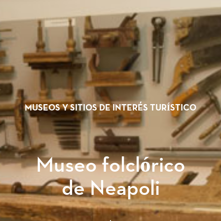
MUSEOS Y SITIOS DE INTERÉS TURÍSTICO
Museo folclórico
de Neapoli