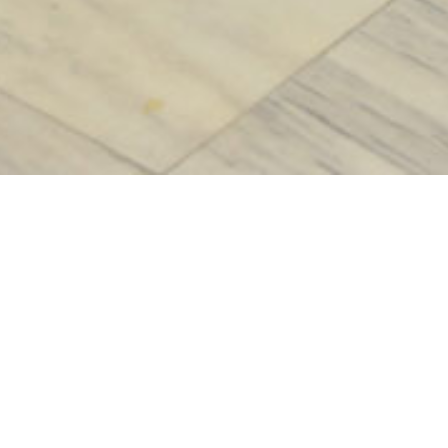
Inicio
/
Experiencias
/
Cultura
/
Museos y sitio
Museo folclórico d
Es un museo que se alberga en el antiguo 
data de 1870. Se fundó en 1979, gracias a