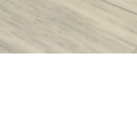
s de interés turístico
/
Museo folclórico de Neapoli
IN
e Neapoli
gimnasio de Neapoli, un edificio histórico que
D
 muchas donaciones, y entre las piezas de su