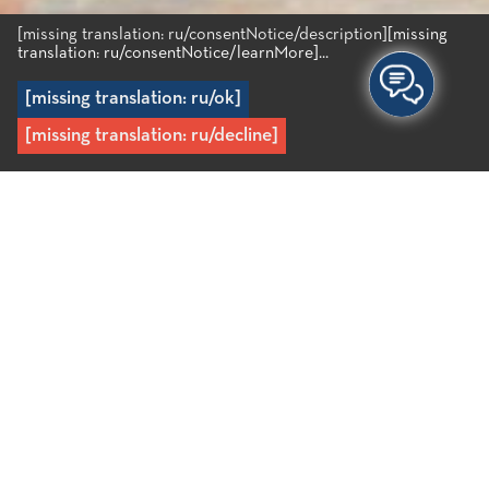
[missing translation: ru/consentNotice/description]
[missing
translation: ru/consentNotice/learnMore]...
[missing translation: ru/ok]
[missing translation: ru/decline]
Главная
/
Монастыри
/
Монастырь Кремастон
Монастырь Кремастон
Монастырь Кремастон был основан в 1593 году и
находится в 2,5 км от Неаполи. С середины XIX до
начала ХХ века в монастыре работала передовая
междисциплинарная школа. Изначально мужской
монастырь с 1993 года превратился в женский.